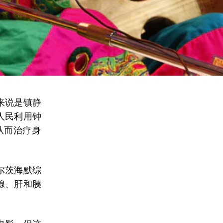
来说是镇静
人民利用钟
从而治疗身
尔茨海默综
腺、肝和胰