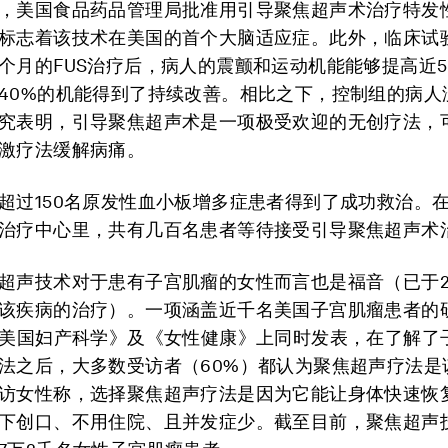
，美国食品药品管理局批准用引导聚焦超声术治疗特发
标志着该技术在美国的首个大脑适应症。此外，临床试
个月的FUS治疗后，病人的震颤和运动机能能够提高近5
40%的机能得到了持续改善。相比之下，控制组的病人
究表明，引导聚焦超声术是一项极受欢迎的无创疗法，
激疗法缓解病痛。
超过150名原发性血小板增多症患者得到了成功救治。
治疗中心里，共有几百名患者等待接受引导聚焦超声术
超声技术对于患有子宫肌瘤的女性而言也是福音（已于2
该疾病的治疗）。一项涵盖近千名美国子宫肌瘤患者的研究
《美国妇产科学》及《女性健康》上同时发表，在了解了
法之后，大多数受访者（60%）都认为聚焦超声疗法是
访女性称，选择聚焦超声疗法是因为它能让身体快速恢
下创口、不用住院、且并发症少。截至目前，聚焦超声