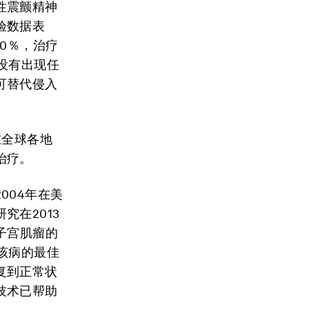
性震颤精神
验数据表
0％，治疗
没有出现任
可替代侵入
在全球各地
治疗。
004年在美
在2013
子宫肌瘤的
该病的最佳
复到正常状
技术已帮助