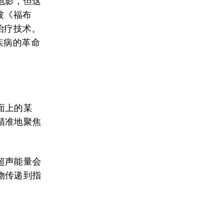
电影，但这
被《福布
治疗技术。
疾病的革命
面上的某
精准地聚焦
超声能量会
物传递到指
。