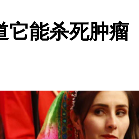
道它能杀死肿瘤