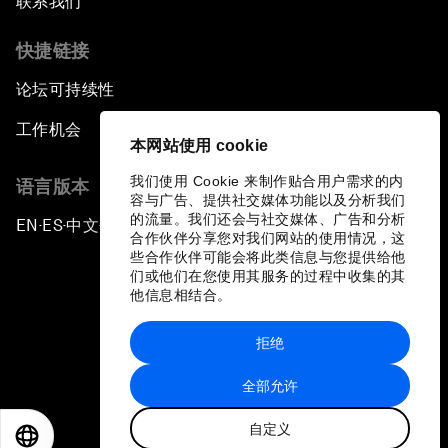
联系我们
快捷链接
论坛可持续性
工作机会
本网站使用 cookie
我们使用 Cookie 来制作贴合用户需求的内
语言版本
容与广告、提供社交媒体功能以及分析我们
的流量。我们还会与社交媒体、广告和分析
EN
ES
中文
日本語
▪
▪
▪
合作伙伴分享您对我们网站的使用情况，这
些合作伙伴可能会将此类信息与您提供给他
们或他们在您使用其服务的过程中收集的其
他信息相结合。
拒绝
隐私政策和服务条款
全部允许
站点地图
自定义
©
2026
世界经济论坛
EN
ES
中文
日本語