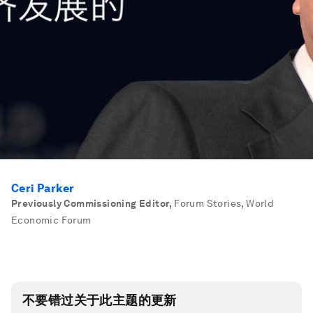
Ceri Parker
Previously Commissioning Editor
,
Forum Stories, World
Economic Forum
不要错过关于此主题的更新