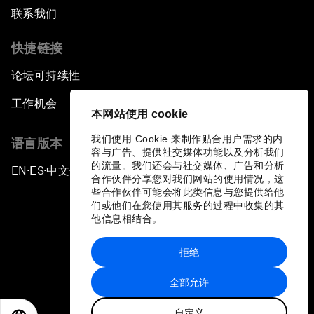
联系我们
快捷链接
论坛可持续性
工作机会
本网站使用 cookie
我们使用 Cookie 来制作贴合用户需求的内
语言版本
容与广告、提供社交媒体功能以及分析我们
的流量。我们还会与社交媒体、广告和分析
EN
ES
中文
日本語
▪
▪
▪
合作伙伴分享您对我们网站的使用情况，这
些合作伙伴可能会将此类信息与您提供给他
们或他们在您使用其服务的过程中收集的其
他信息相结合。
拒绝
隐私政策和服务条款
全部允许
站点地图
自定义