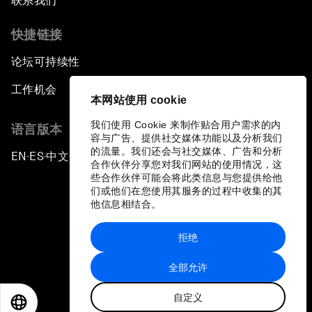
联系我们
快捷链接
论坛可持续性
工作机会
本网站使用 cookie
我们使用 Cookie 来制作贴合用户需求的内
语言版本
容与广告、提供社交媒体功能以及分析我们
的流量。我们还会与社交媒体、广告和分析
EN
ES
中文
日本語
▪
▪
▪
合作伙伴分享您对我们网站的使用情况，这
些合作伙伴可能会将此类信息与您提供给他
们或他们在您使用其服务的过程中收集的其
他信息相结合。
拒绝
隐私政策和服务条款
全部允许
站点地图
自定义
©
2026
世界经济论坛
EN
ES
中文
日本語