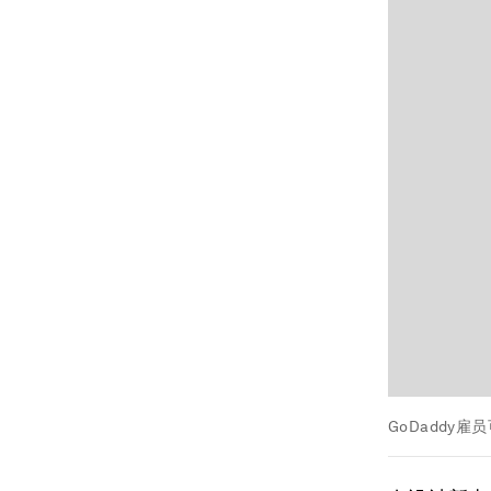
GoDaddy