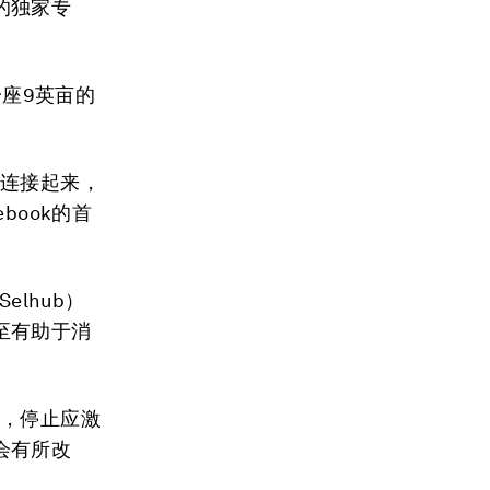
的独家专
一座9英亩的
落连接起来，
book的首
lhub）
至有助于消
元，停止应激
会有所改