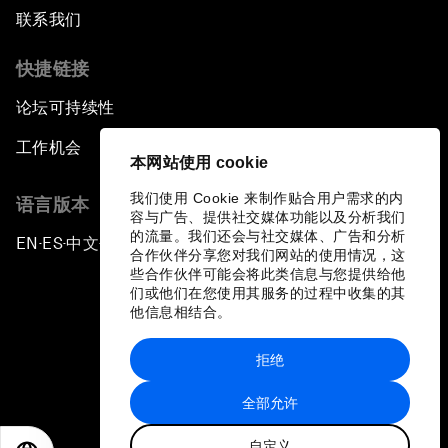
联系我们
快捷链接
论坛可持续性
工作机会
本网站使用 cookie
我们使用 Cookie 来制作贴合用户需求的内
语言版本
容与广告、提供社交媒体功能以及分析我们
的流量。我们还会与社交媒体、广告和分析
EN
ES
中文
日本語
▪
▪
▪
合作伙伴分享您对我们网站的使用情况，这
些合作伙伴可能会将此类信息与您提供给他
们或他们在您使用其服务的过程中收集的其
他信息相结合。
拒绝
隐私政策和服务条款
全部允许
站点地图
自定义