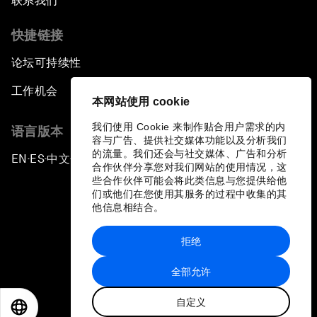
联系我们
快捷链接
论坛可持续性
工作机会
本网站使用 cookie
我们使用 Cookie 来制作贴合用户需求的内
语言版本
容与广告、提供社交媒体功能以及分析我们
的流量。我们还会与社交媒体、广告和分析
EN
ES
中文
日本語
▪
▪
▪
合作伙伴分享您对我们网站的使用情况，这
些合作伙伴可能会将此类信息与您提供给他
们或他们在您使用其服务的过程中收集的其
他信息相结合。
拒绝
隐私政策和服务条款
全部允许
站点地图
自定义
©
2026
世界经济论坛
EN
ES
中文
日本語