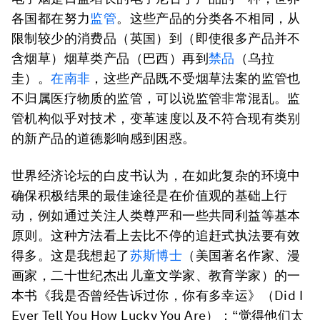
各国都在努力
监管
。这些产品的分类各不相同，从
限制较少的消费品（英国）到（即使很多产品并不
含烟草）烟草类产品（巴西）再到
禁品
（乌拉
圭）。
在南非
，这些产品既不受烟草法案的监管也
不归属医疗物质的监管，可以说监管非常混乱。监
管机构似乎对技术，变革速度以及不符合现有类别
的新产品的道德影响感到困惑。
世界经济论坛的白皮书认为，在如此复杂的环境中
确保积极结果的最佳途径是在价值观的基础上行
动，例如通过关注人类尊严和一些共同利益等基本
原则。这种方法看上去比不停的追赶式执法要有效
得多。这是我想起了
苏斯博士
（美国著名作家、漫
画家，二十世纪杰出儿童文学家、教育学家）的一
本书《我是否曾经告诉过你，你有多幸运》（
Did I
Ever Tell You How Lucky You Are
）：“觉得他们太