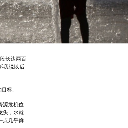
一段长达两百
诉我说以后
的目标。
资源危机位
龙头，水就
一点几乎鲜