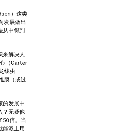
ndsen）这类
向发展做出
法从中得到
识来解决人
Carter
那龙线虫
纤维膜（或过
。
家的发展中
入？无疑他
50倍。当
就能派上用