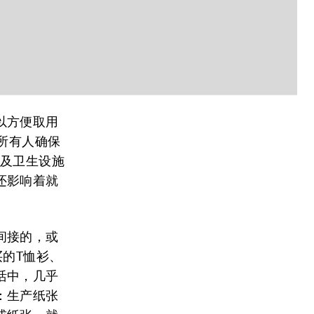
以方便取用
所有人确保
以及卫生设施
还影响着就
间接的，或
买的T恤衫、
活中，几乎
：生产纸张