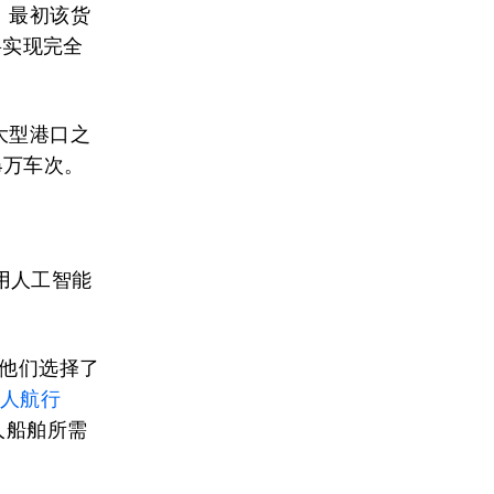
。最初该货
将实现完全
大型港口之
4万车次。
用人工智能
他们选择了
无人航行
人船舶所需