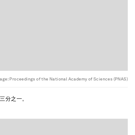
age:
Proceedings of the National Academy of Sciences (PNAS)
了三分之一。
。