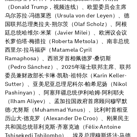
（
Donald Trump
，视频连线）、欧盟委员会主席
乌尔苏拉·冯德莱恩
（
Ursula von der Leyen
）、德
国联邦总理
奥拉夫·朔尔茨
（
Olaf Scholz
）、阿根
廷总统
哈维尔·米莱
（
Javier Milei
）、欧洲议会议
长
萝伯塔·梅措拉
（
Roberta Metsola
）、南非总统
西里尔·拉马福萨
（
Matamela Cyril
Ramaphosa
）、西班牙首相
佩德罗·桑切斯
（
Pedro Sánchez
）、2025年瑞士联邦主席、联邦
委员兼财政部长
卡琳·凯勒-祖特尔
（
Karin Keller-
Sutter
）、亚美尼亚总理
尼科尔·帕希尼扬
（
Nikol
Pashinyan
）、阿塞拜疆总统
伊利哈姆·阿利耶夫
（
Ilham Aliyev
）、孟加拉国政府首席顾问
穆罕默
德·尤努斯
（
Muhammad Yunus
）、比利时首相
亚
历山大·德克罗
（
Alexander De Croo
）、刚果民主
共和国总统
菲利克斯·齐塞克迪
（
Félix-Antoine
Tshisekedi Tshilombo
）、埃及总理
穆斯塔法·马德