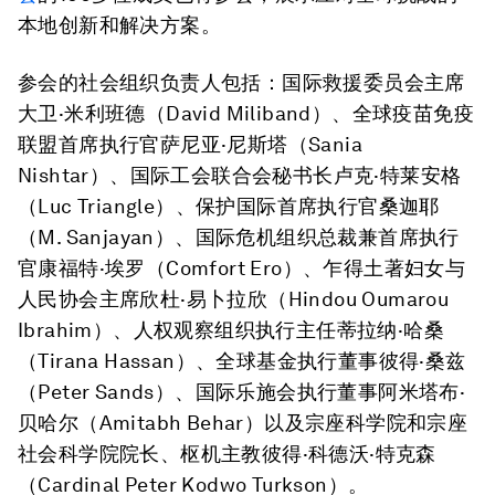
本地创新和解决方案。
参会的社会组织负责人包括：国际救援委员会主席
大卫·米利班德
（
David Miliband
）、全球疫苗免疫
联盟首席执行官
萨尼亚·尼斯塔
（
Sania
Nishtar
）、国际工会联合会秘书长
卢克·特莱安格
（
Luc Triangle
）、保护国际首席执行官
桑迦耶
（
M. Sanjayan
）、国际危机组织总裁兼首席执行
官康
福特·埃罗
（
Comfort Ero
）、乍得土著妇女与
人民协会主席
欣杜·易卜拉欣
（
Hindou Oumarou
Ibrahim
）、人权观察组织执行主任
蒂拉纳·哈桑
（
Tirana Hassan
）、全球基金执行董事
彼得·桑兹
（
Peter Sands
）、国际乐施会执行董事
阿米塔布·
贝哈尔
（
Amitabh Behar
）以及宗座科学院和宗座
社会科学院院长、枢机主教
彼得·科德沃·特克森
（
Cardinal Peter Kodwo Turkson
）。