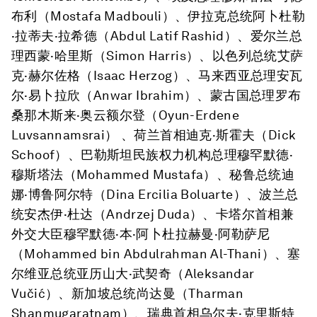
布利
（
Mostafa Madbouli
）、伊拉克总统
阿卜杜勒
·拉蒂夫·拉希德
（
Abdul Latif Rashid
）、爱尔兰总
理
西蒙·哈里斯
（
Simon Harris
）、以色列总统
艾萨
克·赫尔佐格
（
Isaac Herzog
）、马来西亚总理
安瓦
尔·易卜拉欣
（
Anwar Ibrahim
）、蒙古国总理
罗布
桑那木斯来·奥云额尔登
（
Oyun-Erdene
Luvsannamsrai
） 、荷兰首相
迪克·斯霍夫
（
Dick
Schoof
）、巴勒斯坦民族权力机构总理
穆罕默德·
穆斯塔法
（
Mohammed Mustafa
）、秘鲁总统
迪
娜·博鲁阿尔特
（
Dina Ercilia Boluarte
）、波兰总
统
安杰伊·杜达
（
Andrzej Duda
）、卡塔尔首相兼
外交大臣
穆罕默德·本·阿卜杜拉赫曼·阿勒萨尼
（
Mohammed bin Abdulrahman Al-Thani
）、塞
尔维亚总统
亚历山大·武契奇
（
Aleksandar
Vučić
）、新加坡总统
尚达曼
（
Tharman
Shanmugaratnam
）、瑞典首相
乌尔夫·克里斯特