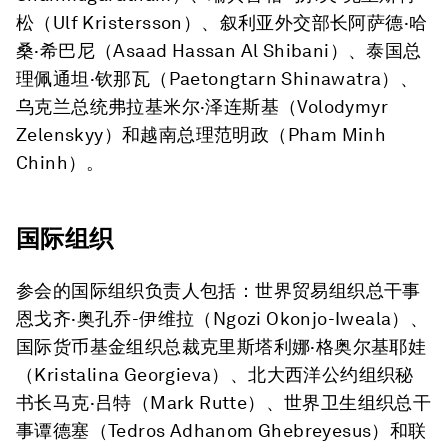
松
（
Ulf Kristersson
）、叙利亚外交部长
阿萨德·哈
桑·希巴尼
（
Asaad Hassan Al Shibani
）、泰国总
理
佩通坦·钦那瓦
（
Paetongtarn Shinawatra
）、
乌克兰总统
弗拉基米尔·泽连斯基
（
Volodymyr
Zelenskyy
）和越南总理
范明政
（
Pham Minh
Chinh
）。
国际组织
参会的国际组织负责人包括：世界贸易组织总干事
恩戈齐·奥孔乔-伊维拉
（
Ngozi Okonjo-Iweala
）、
国际货币基金组织总裁
克里斯塔利娜·格奥尔基耶娃
（
Kristalina Georgieva
）、北大西洋公约组织秘
书长
马克·吕特
（
Mark Rutte
）、世界卫生组织总干
事
谭德塞
（
Tedros Adhanom Ghebreyesus
）和联