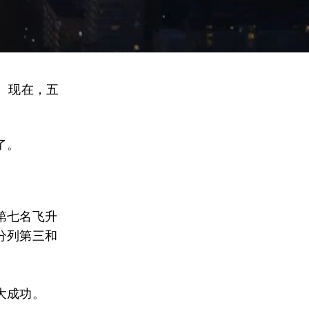
。现在，五
了。
第七名飞升
分列第三和
大成功。