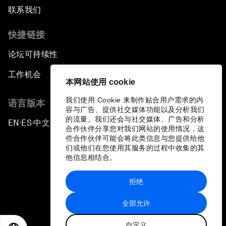
联系我们
快捷链接
论坛可持续性
工作机会
本网站使用 cookie
我们使用 Cookie 来制作贴合用户需求的内
语言版本
容与广告、提供社交媒体功能以及分析我们
的流量。我们还会与社交媒体、广告和分析
EN
ES
中文
日本語
▪
▪
▪
合作伙伴分享您对我们网站的使用情况，这
些合作伙伴可能会将此类信息与您提供给他
们或他们在您使用其服务的过程中收集的其
他信息相结合。
拒绝
隐私政策和服务条款
全部允许
站点地图
自定义