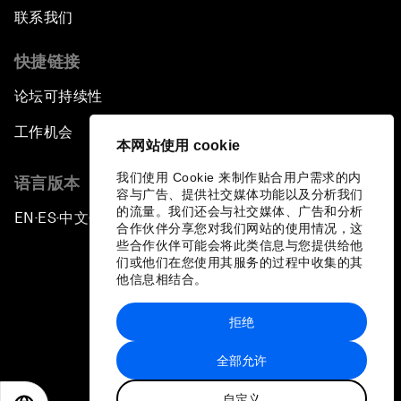
联系我们
快捷链接
论坛可持续性
工作机会
本网站使用 cookie
我们使用 Cookie 来制作贴合用户需求的内
语言版本
容与广告、提供社交媒体功能以及分析我们
的流量。我们还会与社交媒体、广告和分析
EN
ES
中文
日本語
▪
▪
▪
合作伙伴分享您对我们网站的使用情况，这
些合作伙伴可能会将此类信息与您提供给他
们或他们在您使用其服务的过程中收集的其
他信息相结合。
拒绝
隐私政策和服务条款
全部允许
站点地图
自定义