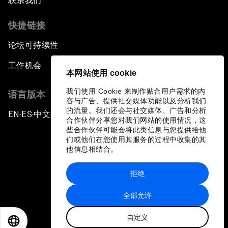
联系我们
快捷链接
论坛可持续性
工作机会
本网站使用 cookie
我们使用 Cookie 来制作贴合用户需求的内
语言版本
容与广告、提供社交媒体功能以及分析我们
的流量。我们还会与社交媒体、广告和分析
EN
ES
中文
日本語
▪
▪
▪
合作伙伴分享您对我们网站的使用情况，这
些合作伙伴可能会将此类信息与您提供给他
们或他们在您使用其服务的过程中收集的其
他信息相结合。
拒绝
隐私政策和服务条款
全部允许
站点地图
自定义
©
2026
世界经济论坛
EN
ES
中文
日本語