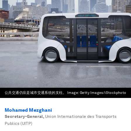
公共交通仍应是城市交通系统的支柱。
Image:
Getty Images/iStockphoto
Mohamed Mezghani
Secretary-General
,
Union Internationale des Transports
Publics (UITP)