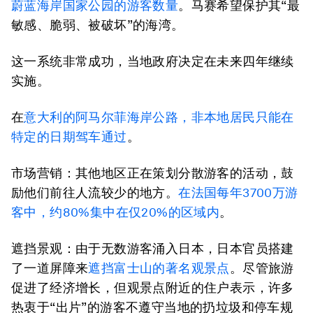
蔚蓝海岸国家公园的游客数量
。马赛希望保护其“最
敏感、脆弱、被破坏”的海湾。
这一系统非常成功，当地政府决定在未来四年继续
实施。
在
意大利的阿马尔菲海岸公路，非本地居民只能在
特定的日期驾车通过
。
市场营销：
其他地区正在策划分散游客的活动，鼓
励他们前往人流较少的地方。
在法国每年
3700
万游
客中，约
80%
集中在仅
20%
的区域内
。
遮挡景观：
由于无数游客涌入日本，日本官员搭建
了一道屏障来
遮挡富士山的著名观景点
。尽管旅游
促进了经济增长，但观景点附近的住户表示，许多
热衷于“出片”的游客不遵守当地的扔垃圾和停车规