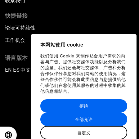
联系我们
快捷链接
论坛可持续性
工作机会
本网站使用 cookie
我们使用 Cookie 来制作贴合用户需求的内
语言版本
容与广告、提供社交媒体功能以及分析我们
的流量。我们还会与社交媒体、广告和分析
EN
ES
中文
日本語
▪
▪
▪
合作伙伴分享您对我们网站的使用情况，这
些合作伙伴可能会将此类信息与您提供给他
们或他们在您使用其服务的过程中收集的其
他信息相结合。
拒绝
隐私政策和服务条款
全部允许
站点地图
自定义
©
2026
世界经济论坛
EN
ES
中文
日本語