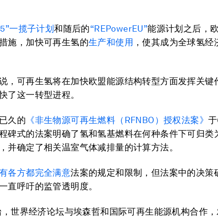
or 55”一揽子计划
和随后的
“REPowerEU”
能源计划之后，
措施，加快可再生氢的
生产和使用
，使其成为全球氢经
说，可再生氢将在加快欧盟能源结构转型方面发挥关键
快了这一转型进程。
已久的
《非生物源可再生燃料（RFNBO）授权法案》
于
程碑式的法案明确了氢和氢基燃料在何种条件下可归类
，并确定了相关温室气体减排量的计算方法。
有各方都完全满意
法案的规定和限制，但法案中的决策
一直呼吁的监管透明度。
伊始，世界经济论坛与埃森哲和国际可再生能源机构合作