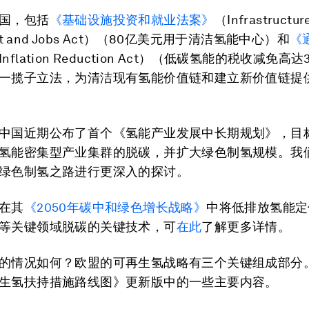
国，包括
《基础设施投资和就业法案》
（Infrastructur
ent and Jobs Act）（80亿美元用于清洁氢能中心）和
《
Inflation Reduction Act）（低碳氢能的税收减免高
一揽子立法，为清洁现有氢能价值链和建立新价值链提
中国近期公布了首个《氢能产业发展中长期规划》，目标
氢能密集型产业集群的脱碳，并扩大绿色制氢规模。我
绿色制氢之路进行更深入的探讨。
在其
《2050年碳中和绿色增长战略》
中将低排放氢能定
等关键领域脱碳的关键技术，可
在此
了解更多详情。
的情况如何？欧盟的可再生氢战略有三个关键组成部分
生氢扶持措施路线图》更新版中的一些主要内容。