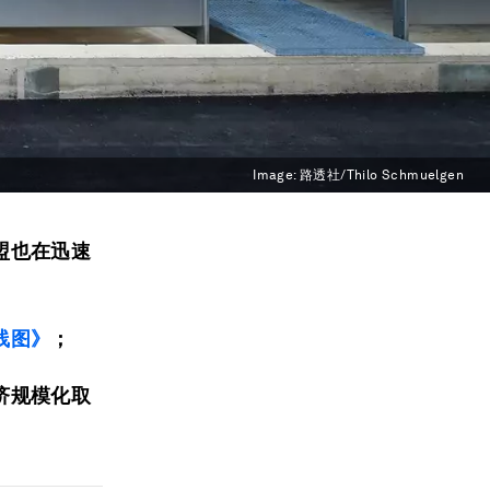
Image:
路透社/Thilo Schmuelgen
盟
也
在迅速
线图》
；
济规模化取