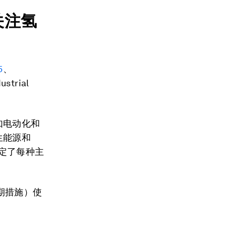
关注氢
5
、
ustrial
。
如电动化和
生能源和
定了每种主
期措施）使