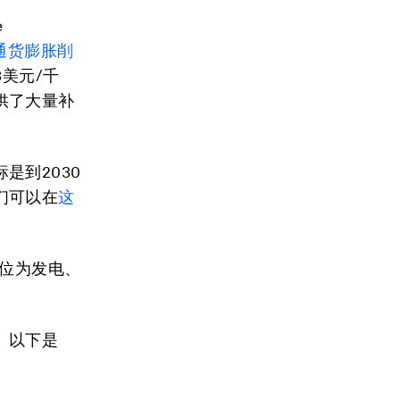
e
通货膨胀削
达3美元/千
供了大量补
是到2030
们可以在
这
位为发电、
。以下是