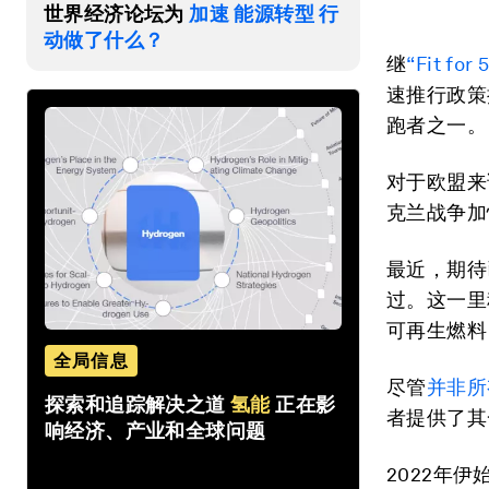
世界经济论坛为
加速 能源转型 行
动做了什么？
继
“Fit f
速推行政策
跑者之一。
对于欧盟来
克兰战争加
最近，期待
过。这一里
可再生燃料
全局信息
尽管
并非所
探索和追踪解决之道
氢能
正在影
者提供了其
响经济、产业和全球问题
2022年