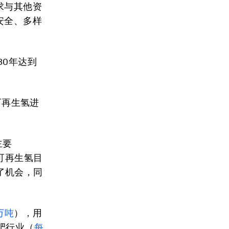
求与其他资
安全、多样
30年达到
可再生氢进
主要
可再生氢目
了机会，同
万吨
），用
肥行业（
每