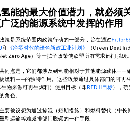
现氢能的最大价值潜力，就必须
更广泛的能源系统中发挥的作用
政策是系统范围内政策行动的一部分，旨在通过
Fitfor5
U
和
《净零时代的绿色新政工业计划》
（Green Deal Ind
r a Net Zero Age）等一揽子政策使欧盟所有需求部门脱碳
共同点是，它们都涉及到氢能相对于其他能源载体——
物燃料——的独特作用。这些政策通过具体部门的可再
（非生物来源可再生燃料）使用目标（即
RED II目标
），确
的角色。
主要被设想为通过掺混（短期措施）和燃料替代（中长
重型运输等难减排部门脱碳的一种手段。