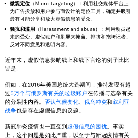
微观定位
（Micro-targeting）：利用社交媒体平台上
为广告投放和用户参与而设计的定位工具，确定并吸引
最有可能分享和放大虚假信息的受众。
骚扰和滥用
（Harassment and abuse）：利用动员起
来的受众、虚假账户和刷屏来掩盖、排挤和拖垮记者、
反对不同意见和透明内容。
近年来，虚假信息影响线上和线下言论的例子比比
皆是。
例如，在2016年美国总统大选期间，推特发现有超
过
5万个与俄罗斯有关的垃圾账户
在传播与选举有关
的分裂性内容。
否认气候变化
、
俄乌冲突
和
叙利亚
战争
也是存在虚假信息的议题。
新冠肺炎疫情也一直受到
虚假信息的困扰
。事实
上，这个问题是如此严重，以至于与新冠疫情有关