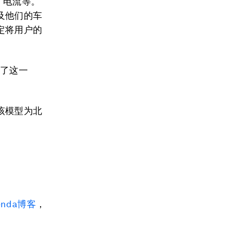
、电流等。
及他们的车
定将用户的
到了这一
该模型为北
enda博客
，