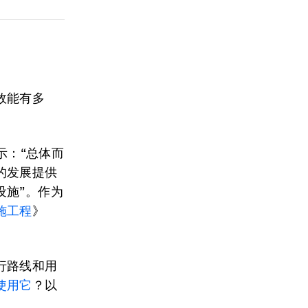
效能有多
表示：“总体而
的发展提供
设施”。作为
施工程
》
行路线和用
使用它
？以