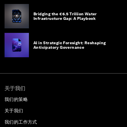
Bridging the €6.5 Trillion Water
Infrastructure Gap: A Playbook
AI in Strategic Foresight: Reshaping
Anticipatory Governance
关于我们
我们的策略
关于我们
我们的工作方式