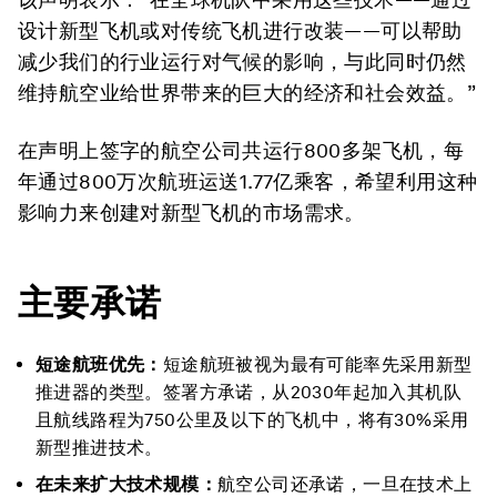
设计新型飞机或对传统飞机进行改装——可以帮助
减少我们的行业运行对气候的影响，与此同时仍然
维持航空业给世界带来的巨大的经济和社会效益。”
在声明上签字的航空公司共运行800多架飞机，每
年通过800万次航班运送1.77亿乘客，希望利用这种
影响力来创建对新型飞机的市场需求。
主要承诺
短途航班优先：
短途航班被视为最有可能率先采用新型
推进器的类型。签署方承诺，从2030年起加入其机队
且航线路程为750公里及以下的飞机中，将有30%采用
新型推进技术。
在未来扩大技术规模：
航空公司还承诺，一旦在技术上