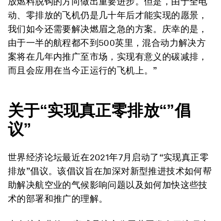
放燃料脱钩的方向做出重要进步。但是，由于全电
动、零排放的飞机仍是几十年后才能实现的愿景，
我们如今还需要解决燃眉之急的方案。庆幸的是，
由于一半的航程都不到500英里，混合动力解决方
案将在几年内推广至市场，实现有意义的碳减排，
而且会应用在当今正运行的飞机上。”
关于
“
实现真正零排放“”倡
议
”
世界经济论坛最近在2021年7月启动了“实现真正零
排放”倡议。该倡议旨在加深对新型推进技术如何帮
助解决航空业的气候影响问题以及如何加快这些技
术的部署和推广的理解。