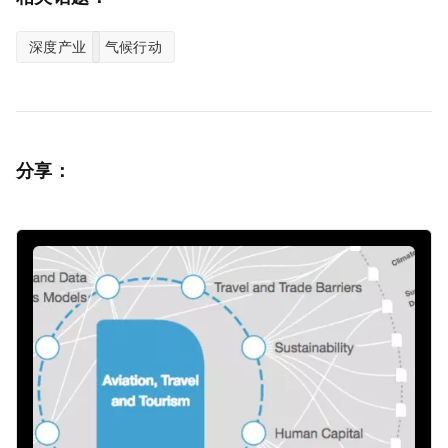
深度产业
气候行动
分享：