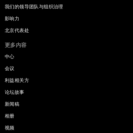
我们的领导团队与组织治理
影响力
北京代表处
更多内容
中心
会议
利益相关方
论坛故事
新闻稿
相册
视频