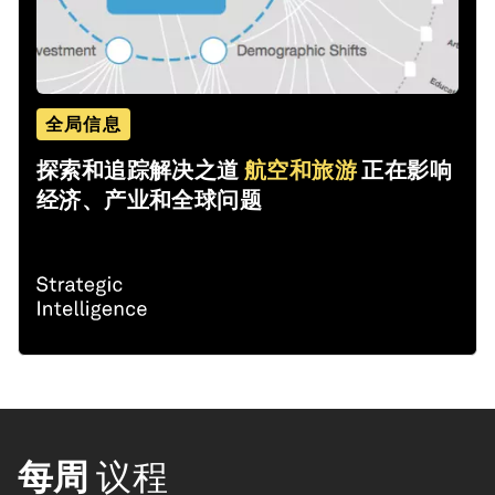
全局信息
探索和追踪解决之道
航空和旅游
正在影响
经济、产业和全球问题
每周
议程