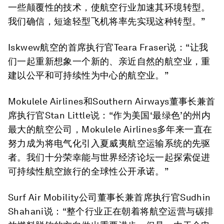
一些颠覆性的技术，使航空行业加速其环境转型。
我们确信，短途轻型飞机将率先实现这种转型。”
Iskwew航空的首席执行官Teara Fraser说：“让我
们一起重新想象一个新的、亲近自然的航空业，重
建以公平和可持续性为中心的航空业。”
Mokulele Airlines和Southern Airways董事长兼首
席执行官Stan Little说：“作为美国‘最绿色’的州内
最大的航空公司，Mokulele Airlines多年来一直在
努力成为将电气化引入夏威夷航空运输系统的先驱
者。我们十分荣幸能与世界经济论坛一起探索促进
可持续性航空旅行的全球性公开承诺。”
Surf Air Mobility公司董事长兼首席执行官Sudhin
Shahani说：“整个行业正在朝着将航空运营与碳排