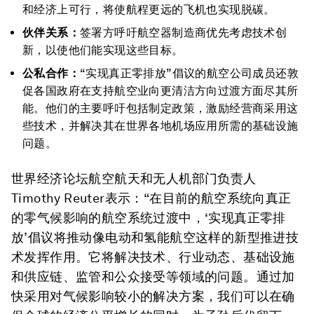
和经济上可行，将使航程更远的飞机也实现脱碳。
伙伴关系：
签署方呼吁航空器制造商优先考虑技术创
新，以使他们能实现这些目标。
公私合作：
“实现真正零排放”倡议的航空公司成员还敦
促各国政府在支持航空业向更清洁方向过渡方面尽其所
能。他们的主要呼吁包括制定政策，激励经营商采用这
些技术，并解决其在世界各地机场应用所需的基础设施
问题。
世界经济论坛航空航天和无人机部门负责人
Timothy Reuter表示：“在目前的航空系统向真正
的零气候影响的航空系统过渡中，‘实现真正零排
放’倡议将推动像电动和氢能航空这样的新型推进技
术发挥作用。它将解决技术、行业动态、基础设施
和供应链、监管和公众接受等领域的问题。通过加
快采用对气候影响较小的解决方案，我们可以在确