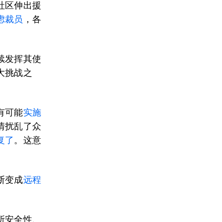
社区伸出援
虑裁员
，各
续发挥其使
大挑战之
有可能
实施
情扰乱了众
复了
。这意
断变成
远程
。
所安全性、