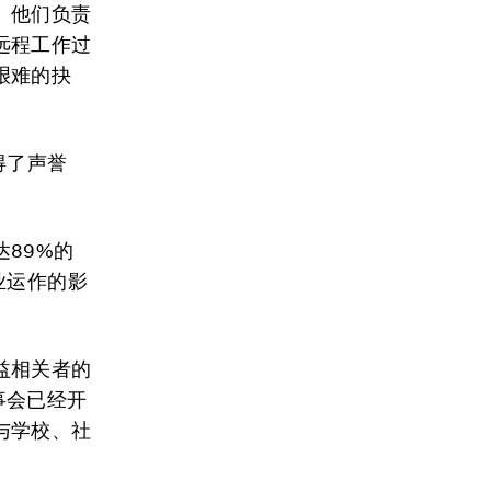
。他们负责
远程工作过
艰难的抉
得了声誉
达89%的
业运作的影
益相关者的
事会已经开
与学校、社