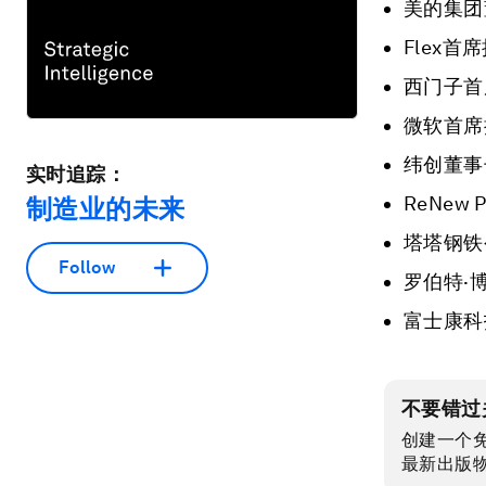
美的集团
Flex首席执
西门子首席
微软首席执行
纬创董事
实时追踪：
ReNew 
制造业的未来
塔塔钢铁公
Follow
罗伯特·博
富士康科
不要错过
创建一个
最新出版