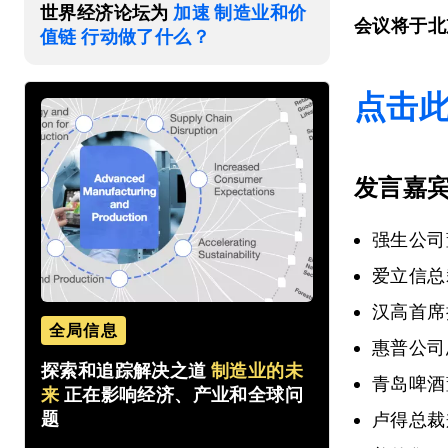
世界经济论坛为
加速 制造业和价
会议将于北
值链 行动做了什么？
点击
发言嘉
强生公司董
爱立信总裁
汉高首席执行
全局信息
惠普公司总
探索和追踪解决之道
制造业的未
青岛啤酒
来
正在影响经济、产业和全球问
题
卢得总裁兼首