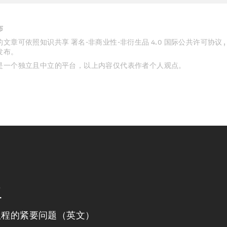
布
文章可依照知识共享 署名-非商业性-非衍生品 4.0 国际公共许可协议 
发布。
是一个独立且中立的平台，以上内容仅代表作者个人观点。
程
议程的紧要问题（英文）