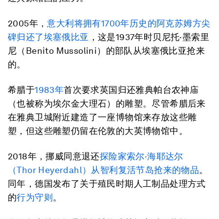
2005年，
意大利将拥有1700年历史的阿克苏姆方尖
碑归还了埃塞俄比亚
，这是1937年时贝尼托·墨索里
尼（Benito Mussolini）的部队从埃塞俄比亚抢来
的。
希腊于
1983年
首次要求英国归还雅典帕台农神庙
（也被称为埃尔金大理石）的雕塑。尽管希腊后来
在雅典卫城附近建造了一座博物馆来存放这些雕
塑，但这些雕塑仍留在伦敦的大英博物馆中。
2018年，挪威同意退还
探险家索尔·海耶达尔
（Thor Heyerdahl）从智利复活节岛抢来的物品
。
同年，德国发布了关于殖民时期人工制品处理方式
的
行为守则
。