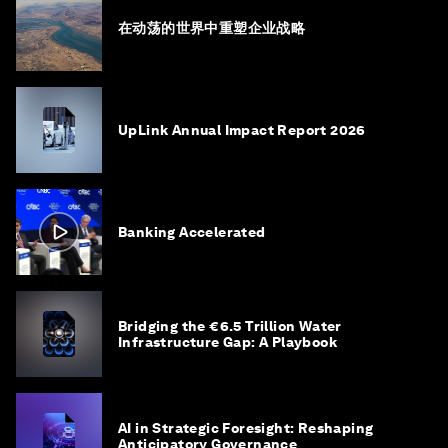
在动荡的世界中重塑企业战略
UpLink Annual Impact Report 2026
Banking Accelerated
Bridging the €6.5 Trillion Water
Infrastructure Gap: A Playbook
AI in Strategic Foresight: Reshaping
Anticipatory Governance