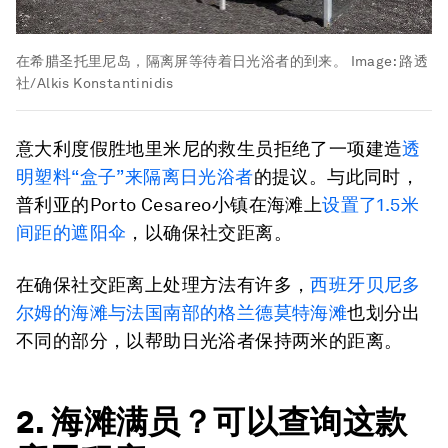
在希腊圣托里尼岛，隔离屏等待着日光浴者的到来。
Image:
路透
社/Alkis Konstantinidis
意大利度假胜地里米尼的救生员拒绝了一项建造
透
明塑料“盒子”来隔离日光浴者
的提议。与此同时，
普利亚的Porto Cesareo小镇在海滩上
设置了1.5米
间距的遮阳伞
，以确保社交距离。
在确保社交距离上处理方法有许多，
西班牙贝尼多
尔姆的海滩与法国南部的格兰德莫特海滩
也划分出
不同的部分，以帮助日光浴者保持两米的距离。
2. 海滩满员？可以查询这款