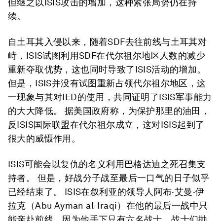
但继之以ISIS攻击的增加，这种紧张局势仍在持
续。
自土耳其入侵以来，随着SDF去往前线与土耳其对
峙，ISIS试图利用SDF在代尔祖尔地区人数的减少
重新夺取优势，这也同时导致了ISIS活动的增加。
但是，ISIS并没有试图重新占领代尔祖尔地区，这
一现象与其对IED的使用，共同证明了ISIS军事能力
的大大降低。 据美国政府称，为保护那里的油田，
反ISIS国际联盟在代尔祖尔成立，这对ISIS起到了
很大的威慑作用。
ISIS可能会以复仇的名义利用巴格达迪之死召集支
持者。 但是，好战分子战至最后一口气的日子似乎
已经结束了。 ISIS在叙利亚的领导人阿布·艾曼·伊
拉克（Abu Ayman al-Iraqi）在他的最后一战中只
能亲赴前线，因为他手下只有六名战士。战士们抛