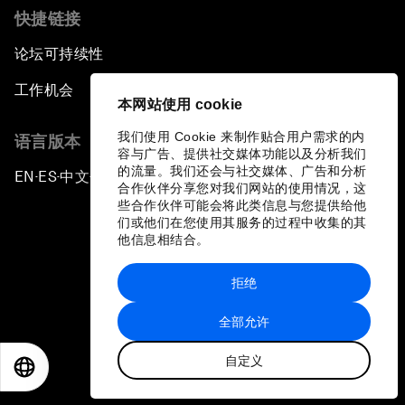
快捷链接
论坛可持续性
工作机会
本网站使用 cookie
我们使用 Cookie 来制作贴合用户需求的内
语言版本
容与广告、提供社交媒体功能以及分析我们
的流量。我们还会与社交媒体、广告和分析
EN
ES
中文
日本語
▪
▪
▪
合作伙伴分享您对我们网站的使用情况，这
些合作伙伴可能会将此类信息与您提供给他
们或他们在您使用其服务的过程中收集的其
他信息相结合。
拒绝
隐私政策和服务条款
全部允许
站点地图
自定义
©
2026
世界经济论坛
EN
ES
中文
日本語