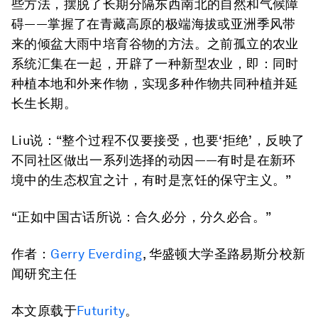
些方法，摆脱了长期分隔东西南北的自然和气候障
碍——掌握了在青藏高原的极端海拔或亚洲季风带
来的倾盆大雨中培育谷物的方法。之前孤立的农业
系统汇集在一起，开辟了一种新型农业，即：同时
种植本地和外来作物，实现多种作物共同种植并延
长生长期。
Liu说：“整个过程不仅要接受，也要‘拒绝’，反映了
不同社区做出一系列选择的动因——有时是在新环
境中的生态权宜之计，有时是烹饪的保守主义。”
“正如中国古话所说：合久必分，分久必合。”
作者：
Ger
ry
Everding
, 华盛顿大学圣路易斯分校新
闻研究主任
本文原载于
Futurity
。