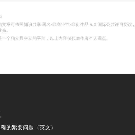
布
文章可依照知识共享 署名-非商业性-非衍生品 4.0 国际公共许可协议 
发布。
是一个独立且中立的平台，以上内容仅代表作者个人观点。
程
议程的紧要问题（英文）