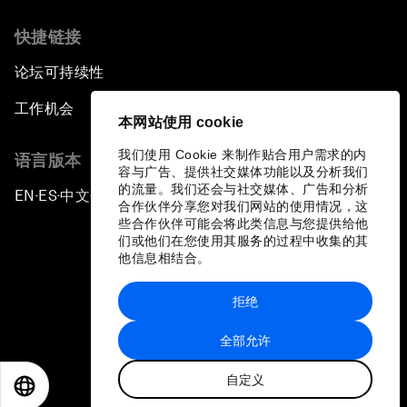
快捷链接
论坛可持续性
工作机会
本网站使用 cookie
我们使用 Cookie 来制作贴合用户需求的内
语言版本
容与广告、提供社交媒体功能以及分析我们
的流量。我们还会与社交媒体、广告和分析
EN
ES
中文
日本語
▪
▪
▪
合作伙伴分享您对我们网站的使用情况，这
些合作伙伴可能会将此类信息与您提供给他
们或他们在您使用其服务的过程中收集的其
他信息相结合。
拒绝
隐私政策和服务条款
全部允许
站点地图
自定义
©
2026
世界经济论坛
EN
ES
中文
日本語