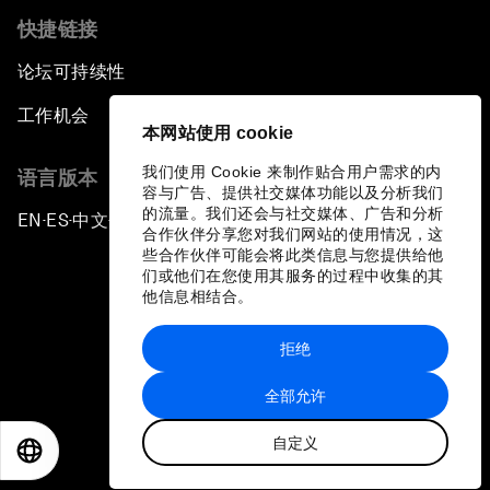
快捷链接
论坛可持续性
工作机会
本网站使用 cookie
我们使用 Cookie 来制作贴合用户需求的内
语言版本
容与广告、提供社交媒体功能以及分析我们
的流量。我们还会与社交媒体、广告和分析
EN
ES
中文
日本語
▪
▪
▪
合作伙伴分享您对我们网站的使用情况，这
些合作伙伴可能会将此类信息与您提供给他
们或他们在您使用其服务的过程中收集的其
他信息相结合。
拒绝
隐私政策和服务条款
全部允许
站点地图
自定义
©
2026
世界经济论坛
EN
ES
中文
日本語