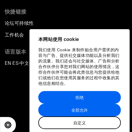
快捷链接
论坛可持续性
工作机会
本网站使用 cookie
我们使用 Cookie 来制作贴合用户需求的内
语言版本
容与广告、提供社交媒体功能以及分析我们
的流量。我们还会与社交媒体、广告和分析
EN
ES
中文
日本語
▪
▪
▪
合作伙伴分享您对我们网站的使用情况，这
些合作伙伴可能会将此类信息与您提供给他
们或他们在您使用其服务的过程中收集的其
他信息相结合。
拒绝
隐私政策和服务条款
全部允许
站点地图
自定义
©
2026
世界经济论坛
EN
ES
中文
日本語