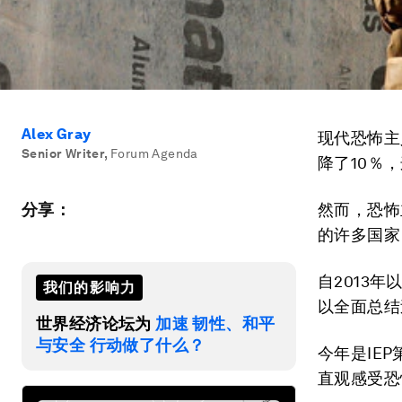
Alex Gray
现代恐怖主
Senior Writer
,
Forum Agenda
降了10％
分享：
然而，恐怖
的许多国家
自2013
我们的影响力
以全面总结
世界经济论坛为
加速 韧性、和平
与安全 行动做了什么？
今年是IE
直观感受恐