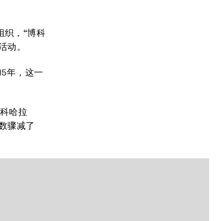
组织，“博科
的活动。
15年，这一
博科哈拉
人数骤减了