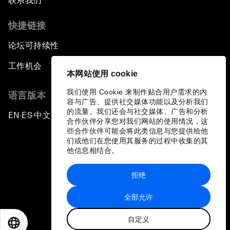
联系我们
快捷链接
论坛可持续性
工作机会
本网站使用 cookie
我们使用 Cookie 来制作贴合用户需求的内
语言版本
容与广告、提供社交媒体功能以及分析我们
的流量。我们还会与社交媒体、广告和分析
EN
ES
中文
日本語
▪
▪
▪
合作伙伴分享您对我们网站的使用情况，这
些合作伙伴可能会将此类信息与您提供给他
们或他们在您使用其服务的过程中收集的其
他信息相结合。
拒绝
隐私政策和服务条款
全部允许
站点地图
自定义
©
2026
世界经济论坛
EN
ES
中文
日本語