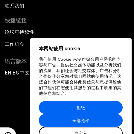
联系我们
快捷链接
论坛可持续性
工作机会
本网站使用 cookie
我们使用 Cookie 来制作贴合用户需求的内
语言版本
容与广告、提供社交媒体功能以及分析我们
的流量。我们还会与社交媒体、广告和分析
EN
ES
中文
日本語
▪
▪
▪
合作伙伴分享您对我们网站的使用情况，这
些合作伙伴可能会将此类信息与您提供给他
们或他们在您使用其服务的过程中收集的其
他信息相结合。
拒绝
隐私政策和服务条款
全部允许
站点地图
自定义