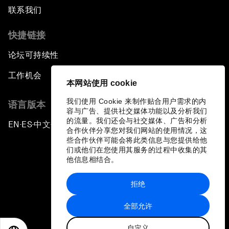
联系我们
快捷链接
论坛可持续性
工作机会
本网站使用 cookie
我们使用 Cookie 来制作贴合用户需求的内
语言版本
容与广告、提供社交媒体功能以及分析我们
的流量。我们还会与社交媒体、广告和分析
EN
ES
中文
日本語
▪
▪
▪
合作伙伴分享您对我们网站的使用情况，这
些合作伙伴可能会将此类信息与您提供给他
们或他们在您使用其服务的过程中收集的其
他信息相结合。
拒绝
隐私政策和服务条款
全部允许
站点地图
自定义