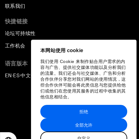
联系我们
快捷链接
论坛可持续性
工作机会
本网站使用 cookie
我们使用 Cookie 来制作贴合用户需求的内
语言版本
容与广告、提供社交媒体功能以及分析我们
的流量。我们还会与社交媒体、广告和分析
EN
ES
中文
日本語
▪
▪
▪
合作伙伴分享您对我们网站的使用情况，这
些合作伙伴可能会将此类信息与您提供给他
们或他们在您使用其服务的过程中收集的其
他信息相结合。
拒绝
隐私政策和服务条款
全部允许
站点地图
自定义