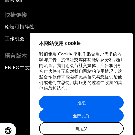
联系我们
快捷链接
论坛可持续性
工作机会
本网站使用 cookie
我们使用 Cookie 来制作贴合用户需求的内
语言版本
容与广告、提供社交媒体功能以及分析我们
的流量。我们还会与社交媒体、广告和分析
EN
ES
中文
日本語
▪
▪
▪
合作伙伴分享您对我们网站的使用情况，这
些合作伙伴可能会将此类信息与您提供给他
们或他们在您使用其服务的过程中收集的其
他信息相结合。
拒绝
隐私政策和服务条款
全部允许
站点地图
自定义
©
2026
世界经济论坛
EN
ES
中文
日本語