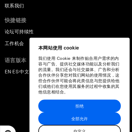
联系我们
快捷链接
论坛可持续性
工作机会
本网站使用 cookie
我们使用 Cookie 来制作贴合用户需求的内
语言版本
容与广告、提供社交媒体功能以及分析我们
的流量。我们还会与社交媒体、广告和分析
EN
ES
中文
日本語
▪
▪
▪
合作伙伴分享您对我们网站的使用情况，这
些合作伙伴可能会将此类信息与您提供给他
们或他们在您使用其服务的过程中收集的其
他信息相结合。
拒绝
隐私政策和服务条款
全部允许
站点地图
自定义