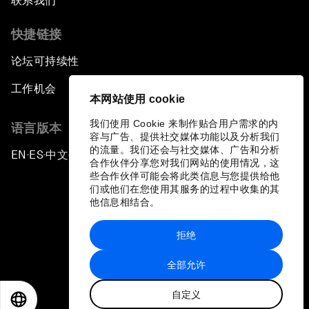
联系我们
快捷链接
论坛可持续性
工作机会
本网站使用 cookie
我们使用 Cookie 来制作贴合用户需求的内
语言版本
容与广告、提供社交媒体功能以及分析我们
的流量。我们还会与社交媒体、广告和分析
EN
ES
中文
日本語
▪
▪
▪
合作伙伴分享您对我们网站的使用情况，这
些合作伙伴可能会将此类信息与您提供给他
们或他们在您使用其服务的过程中收集的其
他信息相结合。
拒绝
隐私政策和服务条款
全部允许
站点地图
自定义
©
2026
世界经济论坛
EN
ES
中文
日本語