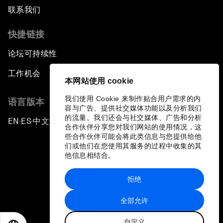
联系我们
快捷链接
论坛可持续性
工作机会
本网站使用 cookie
我们使用 Cookie 来制作贴合用户需求的内
语言版本
容与广告、提供社交媒体功能以及分析我们
的流量。我们还会与社交媒体、广告和分析
EN
ES
中文
日本語
▪
▪
▪
合作伙伴分享您对我们网站的使用情况，这
些合作伙伴可能会将此类信息与您提供给他
们或他们在您使用其服务的过程中收集的其
他信息相结合。
拒绝
隐私政策和服务条款
全部允许
站点地图
自定义