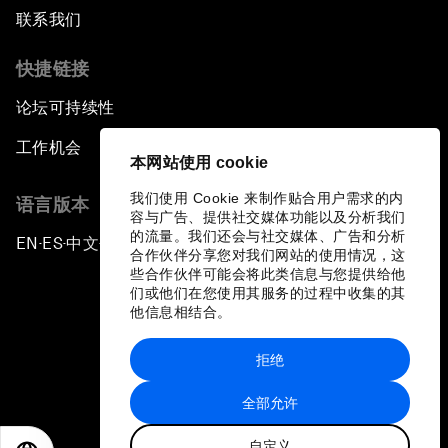
联系我们
快捷链接
论坛可持续性
工作机会
本网站使用 cookie
我们使用 Cookie 来制作贴合用户需求的内
语言版本
容与广告、提供社交媒体功能以及分析我们
的流量。我们还会与社交媒体、广告和分析
EN
ES
中文
日本語
▪
▪
▪
合作伙伴分享您对我们网站的使用情况，这
些合作伙伴可能会将此类信息与您提供给他
们或他们在您使用其服务的过程中收集的其
他信息相结合。
拒绝
隐私政策和服务条款
全部允许
站点地图
自定义