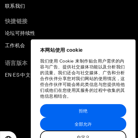
联系我们
快捷链接
论坛可持续性
工作机会
本网站使用 cookie
我们使用 Cookie 来制作贴合用户需求的内
语言版本
容与广告、提供社交媒体功能以及分析我们
的流量。我们还会与社交媒体、广告和分析
EN
ES
中文
日本語
▪
▪
▪
合作伙伴分享您对我们网站的使用情况，这
些合作伙伴可能会将此类信息与您提供给他
们或他们在您使用其服务的过程中收集的其
他信息相结合。
拒绝
隐私政策和服务条款
全部允许
站点地图
自定义