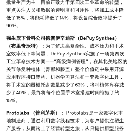
批量生产为主，目前正致力于第四次工业革命的转型，
重点关注人员和数据的透明度和可用性，将加工成本降
低了15%，将能耗降低了14%，将设备综合效率提升了
90%。
强生旗下骨科公司
德普伊辛迪斯（
DePuy Synthes
）
（布里奇沃特）：
为了解决高复杂性、成本压力和手术
室效率低下等问题，DePuy Synthes实施了一项第四次
工业革命技术方案——“高级病例管理”，在其北美地区的
关节修复种植体（臀部和膝盖）整个价值链中采用开源
应用程序接口架构、机器学习算法和一套数字化工具，
将手术室的器械托盘数量减少了63%，将种植体库存减
少了40%，最终将每个位置手术室搭建时间缩短了约
15%。
Protolabs
（普利茅斯）：
Protolabs是一家数字化本
地制造商，通过利用数字线程技术，为客户提供注塑生
产服务，从而踏上了经营转型之旅，从只提供原型服务