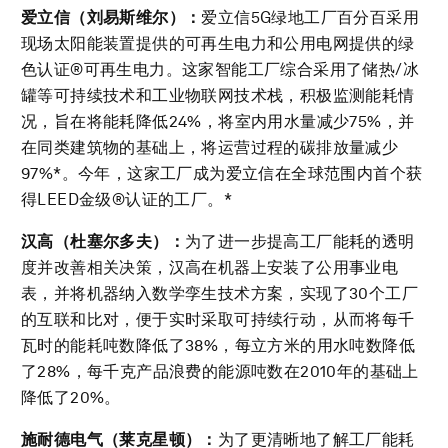
爱立信（刘易斯维尔）：
爱立信5G绿地工厂百分百采用
现场太阳能装置提供的可再生电力和公用电网提供的绿
色认证®可再生电力。这家智能工厂综合采用了储热/冰
罐等可持续技术和工业物联网技术栈，积极监测能耗情
况，旨在将能耗降低24%，将室内用水量减少75%，并
在同类建筑物的基础上，将运营过程的碳排放量减少
97%*。今年，这家工厂成为爱立信在全球范围内首个获
得LEED金级®认证的工厂。*
汉高（杜塞尔多夫）：
为了进一步提高工厂能耗的透明
度并改善相关决策，汉高在机器上安装了公用事业电
表，并将机器纳入数学孪生技术方案，实现了30个工厂
的互联和比对，便于实时采取可持续行动，从而将每千
瓦时的能耗吨数降低了38%，每立方米的用水吨数降低
了28%，每千克产品浪费的能源吨数在2010年的基础上
降低了20%。
施耐德电气（莱克星顿）：
为了更清晰地了解工厂能耗