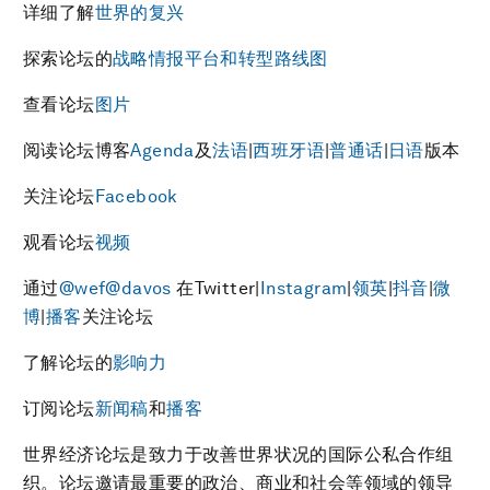
详细了解
世界的复兴
探索论坛的
战略情报平台和转型
路线
图
查看论坛
图片
阅读论坛博客
Agenda
及
法语
|
西班牙语
|
普通话
|
日语
版本
关注论坛
Facebook
观看论坛
视频
通过
@wef
@davos
在Twitter|
Instagram
|
领英
|
抖音
|
微
博
|
播客
关注论坛
了解论坛的
影响力
订阅论坛
新闻
稿
和
播客
世界经济论坛是致力于改善世界状况的国际公私合作组
织。论坛邀请最重要的政治、商业和社会等领域的领导