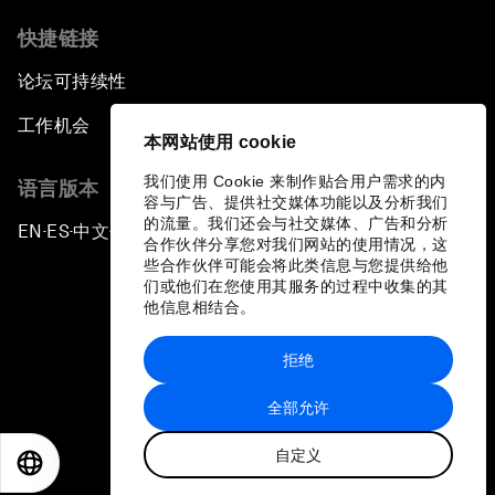
快捷链接
论坛可持续性
工作机会
本网站使用 cookie
我们使用 Cookie 来制作贴合用户需求的内
语言版本
容与广告、提供社交媒体功能以及分析我们
的流量。我们还会与社交媒体、广告和分析
EN
ES
中文
日本語
▪
▪
▪
合作伙伴分享您对我们网站的使用情况，这
些合作伙伴可能会将此类信息与您提供给他
们或他们在您使用其服务的过程中收集的其
他信息相结合。
拒绝
隐私政策和服务条款
全部允许
站点地图
自定义
©
2026
世界经济论坛
EN
ES
中文
日本語