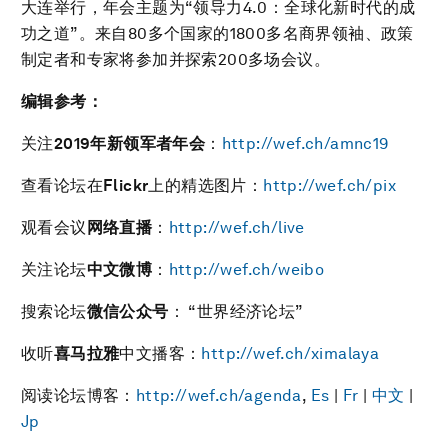
大连举行，年会主题为“领导力4.0：全球化新时代的成
功之道”。来自80多个国家的1800多名商界领袖、政策
制定者和专家将参加并探索200多场会议。
编辑参考：
关注
2019
年新领军者年会
：
http://wef.ch/amnc19
查看论坛在
Flickr
上的精选图片：
http://wef.ch/pix
观看会议
网络直播
：
http://wef.ch/live
关注论坛
中文微博
：
http://wef.ch/weibo
搜索论坛
微信公众号
： “世界经济论坛”
收听
喜马拉雅
中文播客：
http://wef.ch/ximalaya
阅读论坛博客：
http://wef.ch/agenda
,
Es
|
Fr
|
中文
|
Jp