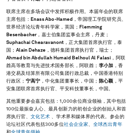
联席主席在多场会议中发挥积极作用。本届年会的联席
主席包括：
Enass Abo-Hamed
，帝国理工学院研究员、
世界经济论坛青年科学家，英国；
Flemming
Besenbacher
，嘉士伯集团监事会主席，丹麦；
Suphachai Chearavanont
，正大集团首席执行官，泰
国；
Alain Dehaze
，德科集团首席执行官，瑞士；
Ahmad bin Abdullah Humaid Belhoul Al Falasi
，阿联
酋高等教育与先进技术国务部长，阿联酋；
李小加
，香
港交易及结算所有限公司集团行政总裁，中国香港特别
行政区；
宁高宁
，中化集团董事长，中国；
陈心颖
，平
安集团联席首席执行官、平安科技董事长，中国。
其他重要参会嘉宾包括：1,000余位商业领袖，其中包括
100位最振奋人心、最具创新力的初创企业的创始人和首
席执行官、
文化艺术
、学术界和媒体界的代表。参会的
论坛社区代表包括300多位
社会企业家
、
全球杰出青年
和
全球青年领袖
。