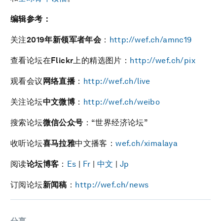
编辑参考：
关注
2019
年新领军者年会
：
http://wef.ch/amnc19
查看论坛在
Flickr
上的精选图片：
http://wef.ch/pix
观看会议
网络直播
：
http://wef.ch/live
关注论坛
中文微博
：
http://wef.ch/weibo
搜索论坛
微信公众号
：“世界经济论坛”
收听论坛
喜马拉雅
中文播客：
wef.ch/ximalaya
阅读
论坛博客
：
Es
|
Fr
|
中文
|
Jp
订阅论坛
新闻稿
：
http://wef.ch/news