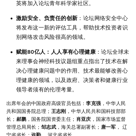
英将加入论坛青年科学家社区。
激励安全、负责任的创新
：论坛网络安全中心
将发布这一新的评估工具，帮助技术投资者识
别网络攻击风险很高的领域。
赋能
80
亿人：人人享有心理健康
：论坛全球未
来理事会神经科技议题组重点指出了技术在解
决心理健康问题中的作用、技术最能够改善心
理健康的领域，以及政府、决策者和健康行业
领导者须有的伦理考量。
出席年会的中国政府高级官员包括：
李克强
，中华人民
共和国国务院总理；
王志刚
，中华人民共和国科技部部
长；
郝鹏
，国务院国资委主任；
肖亚庆
，国家市场监督
管理总局局长；
邹志武
，海关总署副署长；
唐一军
， 辽
宁省省长；
许勤
， 河北省省长。